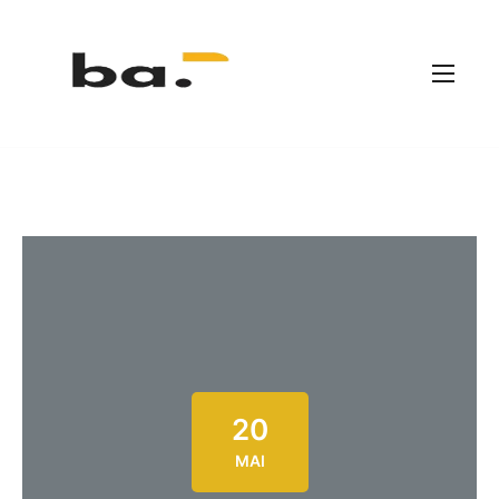
20
MAI