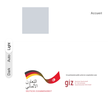
Accueil
Light
Dark
Light
Auto
Auto
Dark