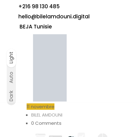
+216 98 130 485
hello@bilelamdouni.digital
BEJA Tunisie
Light
Auto
Light
Dark
Auto
Dark
11
novembre
BILEL AMDOUNI
0 Comments