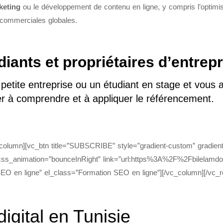
keting
ou le développement de contenu en ligne, y compris l’optimisat
 commerciales globales.
diants et propriétaires d’entrepr
etite entreprise ou un étudiant en stage et vous a
der à comprendre et à appliquer le référencement.
_column][vc_btn title=”SUBSCRIBE” style=”gradient-custom” gradie
ss_animation=”bounceInRight” link=”url:https%3A%2F%2Fbilelamdouni
 SEO en ligne” el_class=”Formation SEO en ligne”][/vc_column][/vc
igital en Tunisie