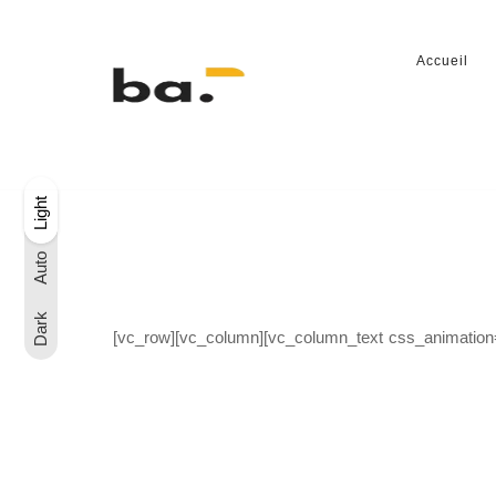
Accueil
Light
Dark
Light
Auto
Auto
Dark
[vc_row][vc_column][vc_column_text css_animation