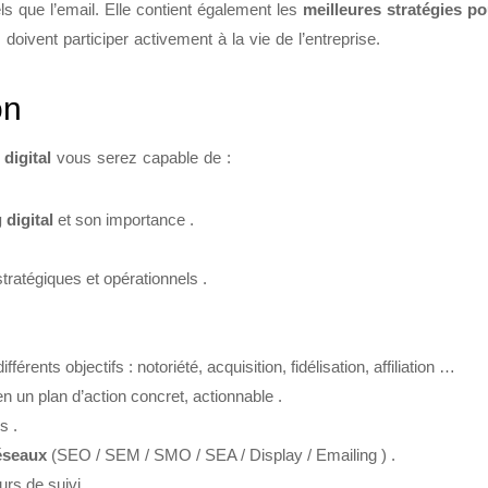
s que l’email. Elle contient également les
meilleures stratégies pou
doivent participer activement à la vie de l’entreprise.
on
digital
vous serez capable de :
 digital
et son importance .
tratégiques et opérationnels .
fférents objectifs : notoriété, acquisition, fidélisation, affiliation …
en un plan d’action concret, actionnable .
s .
réseaux
(SEO / SEM / SMO / SEA / Display / Emailing ) .
rs de suivi .