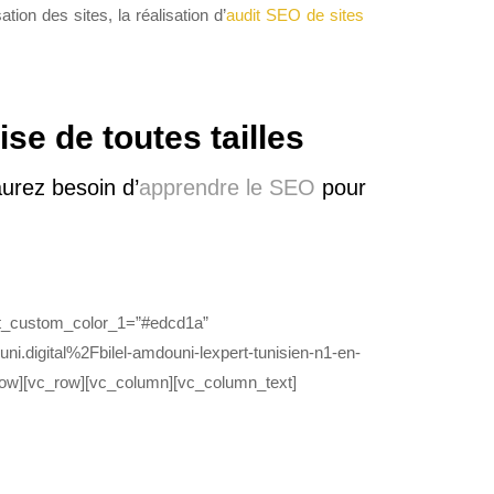
ion des sites, la réalisation d’
audit SEO de sites
ise de toutes tailles
urez besoin d’
apprendre le SEO
pour
nt_custom_color_1=”#edcd1a”
.digital%2Fbilel-amdouni-lexpert-tunisien-n1-en-
_row][vc_row][vc_column][vc_column_text]